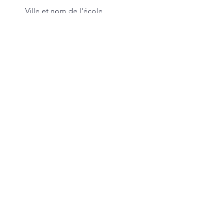
Ville et nom de l'école
concernée
Votre message
ENVOYER