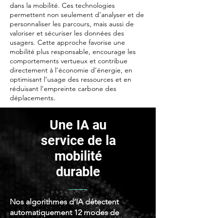
dans la mobilité. Ces technologies
permettent non seulement d’analyser et de
personnaliser les parcours, mais aussi de
valoriser et sécuriser les données des
usagers. Cette approche favorise une
mobilité plus responsable, encourage les
comportements vertueux et contribue
directement à l’économie d’énergie, en
optimisant l’usage des ressources et en
réduisant l’empreinte carbone des
déplacements.
Une IA au
service de la
mobilité
durable
Nos algorithmes d’IA détectent
automatiquement 12 modes de